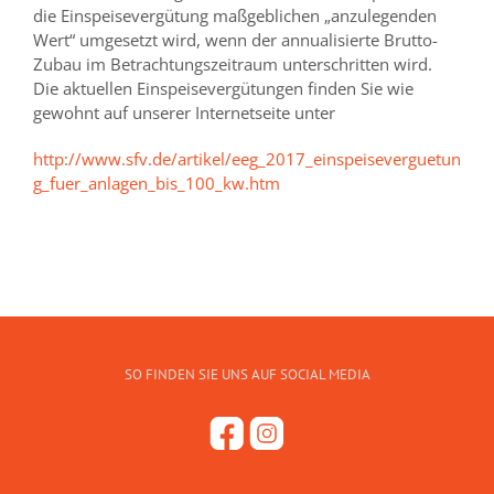
die Einspeisevergütung maßgeblichen „anzulegenden
Wert“ umgesetzt wird, wenn der annualisierte Brutto-
Zubau im Betrachtungszeitraum unterschritten wird.
Die aktuellen Einspeisevergütungen finden Sie wie
gewohnt auf unserer Internetseite unter
http://www.sfv.de/artikel/eeg_2017_einspeiseverguetun
g_fuer_anlagen_bis_100_kw.htm
SO FINDEN SIE UNS AUF SOCIAL MEDIA