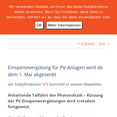
Skip
Wir verwenden Cookies, um Ihnen das beste Nutzererlebnis
to
bieten zu können. Wenn Sie fortfahren, diese Seite zu
content
verwenden, nehmen wir an, dass Sie damit einverstanden sind.
OK
Mehr Informationen
Zurück
Vor
Einspeisevergütung für PV-Anlagen wird ab
dem 1, Mai abgesenkt
der Solarfördervein
SFV
berichtet in seinem Newsletter:
Anhaltende Talfahrt der Photovoltaik – Kürzung
der PV-Einspeisevergütungen wird trotzdem
fortgesetzt