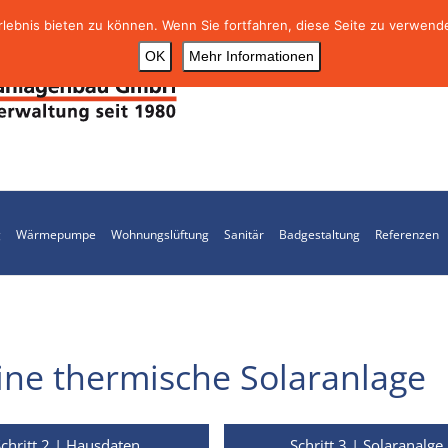
ebnis bieten zu können. Wenn Sie fortfahren, diese Seite zu verwende
OK
Mehr Informationen
g
Wärmepumpe
Wohnungslüftung
Sanitär
Badgestaltung
Referenzen
ine thermische Solaranlage
chritt 2 | Hausdaten
Schritt 3 | Solaranalge