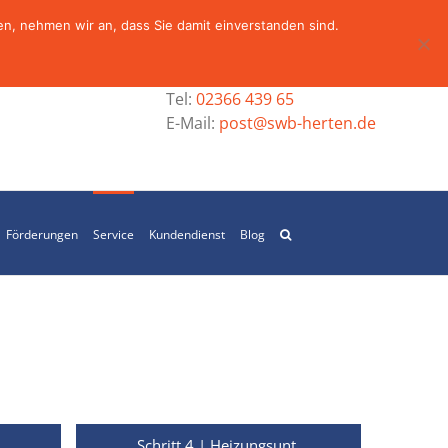
n, nehmen wir an, dass Sie damit einverstanden sind.
Tel:
02366 439 65
E-Mail:
post@swb-herten.de
Förderungen
Service
Kundendienst
Blog
Schritt 4 | Heizungsunt.