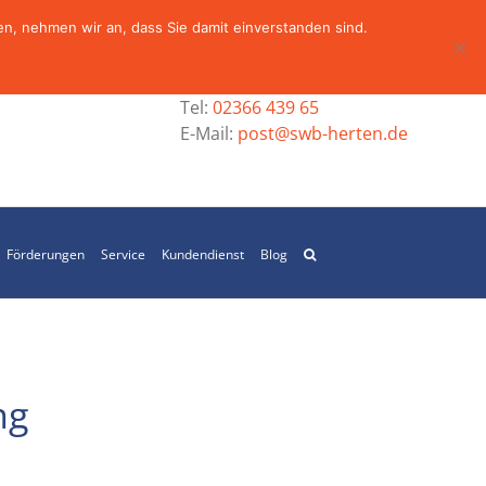
n, nehmen wir an, dass Sie damit einverstanden sind.
Tel:
02366 439 65
E-Mail:
post@swb-herten.de
Förderungen
Service
Kundendienst
Blog
ng