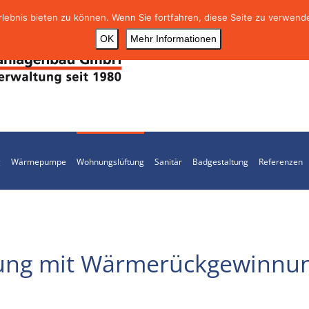
ebnis bieten zu können. Wenn Sie fortfahren, diese Seite zu verwende
OK
Mehr Informationen
g
Wärmepumpe
Wohnungslüftung
Sanitär
Badgestaltung
Referenzen
tung mit Wärmerückgewinnu