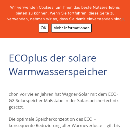
Skip
Wir verwenden Cookies, um Ihnen das beste Nutzererlebnis
to
bieten zu können. Wenn Sie fortfahren, diese Seite zu
content
verwenden, nehmen wir an, dass Sie damit einverstanden sind.
OK
Mehr Informationen
ECOplus der solare
Warmwasserspeicher
chon vor vielen Jahren hat Wagner-Solar mit dem ECO-
G2 Solarspeicher Maßstäbe in der Solarspeichertechnik
gesetzt.
Die optimale Speicherkonzeption des ECO –
konsequente Reduzierung aller Wärmeverluste – gilt bis