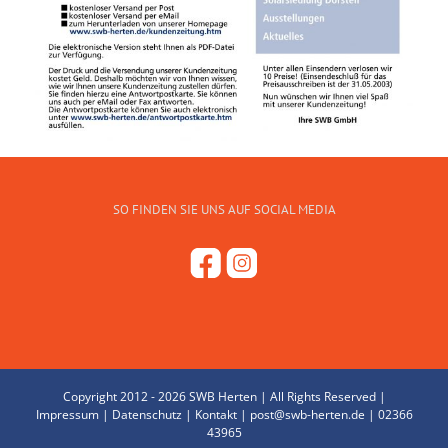
SO FINDEN SIE UNS AUF SOCIAL MEDIA
Copyright 2012 -
2026 SWB Herten | All Rights Reserved |
Impressum
|
Datenschutz
|
Kontakt
|
post@swb-herten.de
|
02366
43965