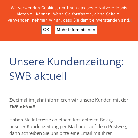
Skip
Wir verwenden Cookies, um Ihnen das beste Nutzererlebnis
to
bieten zu können. Wenn Sie fortfahren, diese Seite zu
content
verwenden, nehmen wir an, dass Sie damit einverstanden sind.
OK
Mehr Informationen
Unsere Kundenzeitung:
SWB aktuell
Zweimal im Jahr informieren wir unsere Kunden mit der
SWB aktuell
.
Haben Sie Interesse an einem kostenlosen Bezug
unserer Kundenzeitung per Mail oder auf dem Postweg,
dann schreiben Sie uns bitte eine Email mit Ihren