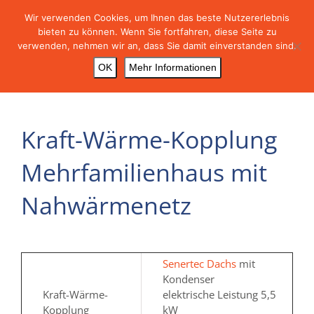
Skip
Wir verwenden Cookies, um Ihnen das beste Nutzererlebnis
to
bieten zu können. Wenn Sie fortfahren, diese Seite zu
content
verwenden, nehmen wir an, dass Sie damit einverstanden sind.
OK
Mehr Informationen
Kraft-Wärme-Kopplung
Mehrfamilienhaus mit
Nahwärmenetz
Senertec Dachs
mit
Kondenser
Kraft-Wärme-
elektrische Leistung 5,5
Kopplung
kW