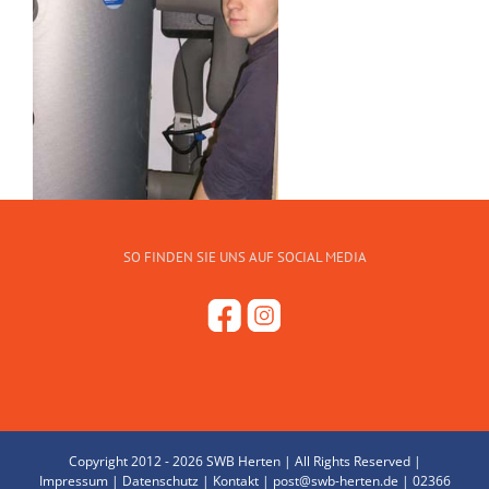
SO FINDEN SIE UNS AUF SOCIAL MEDIA
Copyright 2012 -
2026 SWB Herten | All Rights Reserved |
Impressum
|
Datenschutz
|
Kontakt
|
post@swb-herten.de
|
02366