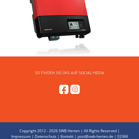
SO FINDEN SIE UNS AUF SOCIAL MEDIA
Copyright 2012 -
2026 SWB Herten | All Rights Reserved |
Impressum
|
Datenschutz
|
Kontakt
|
post@swb-herten.de
|
02366