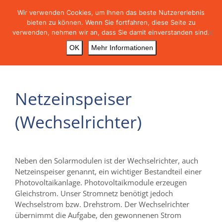
Skip
Wir verwenden Cookies, um Ihnen das beste Nutzererlebnis
to
bieten zu können. Wenn Sie fortfahren, diese Seite zu
content
verwenden, nehmen wir an, dass Sie damit einverstanden sind.
OK
Mehr Informationen
Netzeinspeiser
(Wechselrichter)
Neben den Solarmodulen ist der Wechselrichter, auch
Netzeinspeiser genannt, ein wichtiger Bestandteil einer
Photovoltaikanlage. Photovoltaikmodule erzeugen
Gleichstrom. Unser Stromnetz benötigt jedoch
Wechselstrom bzw. Drehstrom. Der Wechselrichter
übernimmt die Aufgabe, den gewonnenen Strom