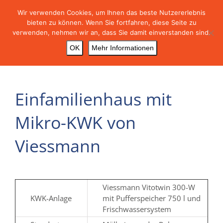
Skip
Wir verwenden Cookies, um Ihnen das beste Nutzererlebnis
to
bieten zu können. Wenn Sie fortfahren, diese Seite zu
content
verwenden, nehmen wir an, dass Sie damit einverstanden sind.
OK
Mehr Informationen
Einfamilienhaus mit
Mikro-KWK von
Viessmann
Viessmann Vitotwin 300-W
KWK-Anlage
mit Pufferspeicher 750 l und
Frischwassersystem