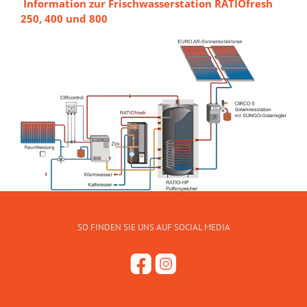
Information zur Frischwasserstation RATIOfresh
250, 400 und 800
SO FINDEN SIE UNS AUF SOCIAL MEDIA