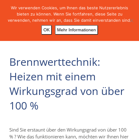
Skip
Wir verwenden Cookies, um Ihnen das beste Nutzererlebnis
to
bieten zu können. Wenn Sie fortfahren, diese Seite zu
content
verwenden, nehmen wir an, dass Sie damit einverstanden sind.
OK
Mehr Informationen
Brennwerttechnik:
Heizen mit einem
Wirkungsgrad von über
100 %
Sind Sie erstaunt über den Wirkungsgrad von über 100
% ? Wie das funktionieren kann, möchten wir Ihnen hier