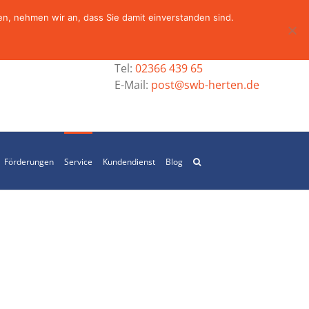
n, nehmen wir an, dass Sie damit einverstanden sind.
Tel:
02366 439 65
E-Mail:
post@swb-herten.de
Förderungen
Service
Kundendienst
Blog