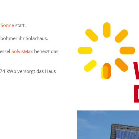
 Sonne
statt.
nböhmer ihr Solarhaus.
kessel
SolvisMax
beheizt das
5,74 kWp versorgt das Haus