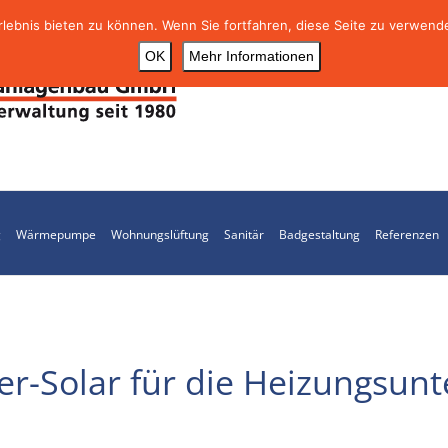
ebnis bieten zu können. Wenn Sie fortfahren, diese Seite zu verwende
OK
Mehr Informationen
g
Wärmepumpe
Wohnungslüftung
Sanitär
Badgestaltung
Referenzen
r-Solar für die Heizungsunt