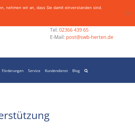
n, nehmen wir an, dass Sie damit einverstanden sind.
Tel:
02366 439 65
E-Mail:
post@swb-herten.de
Förderungen
Service
Kundendienst
Blog
erstützung