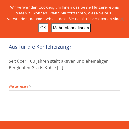
Skip
Wir verwenden Cookies, um Ihnen das beste Nutzererlebnis
to
bieten zu können. Wenn Sie fortfahren, diese Seite zu
content
verwenden, nehmen wir an, dass Sie damit einverstanden sind.
OK
Mehr Informationen
Aus für die Kohleheizung?
Seit über 100 Jahren steht aktiven und ehemaligen
Bergleuten Gratis-Kohle [...]
Weiterlesen