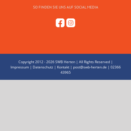
SO FINDEN SIE UNS AUF SOCIAL MEDIA
Copyright 2012 -
2026 SWB Herten | All Rights Reserved |
Impressum
|
Datenschutz
|
Kontakt
|
post@swb-herten.de
|
02366
43965