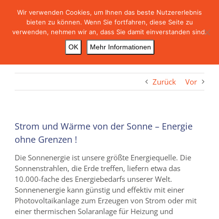
Skip
Wir verwenden Cookies, um Ihnen das beste Nutzererlebnis
to
bieten zu können. Wenn Sie fortfahren, diese Seite zu
content
verwenden, nehmen wir an, dass Sie damit einverstanden sind.
OK
Mehr Informationen
Zurück
Vor
Strom und Wärme von der Sonne – Energie
ohne Grenzen !
Die Sonnenergie ist unsere größte Energiequelle. Die
Sonnenstrahlen, die Erde treffen, liefern etwa das
10.000-fache des Energiebedarfs unserer Welt.
Sonnenenergie kann günstig und effektiv mit einer
Photovoltaikanlage zum Erzeugen von Strom oder mit
einer thermischen Solaranlage für Heizung und