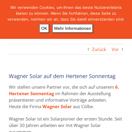
Skip
Wir verwenden Cookies, um Ihnen das beste Nutzererlebnis
to
bieten zu können. Wenn Sie fortfahren, diese Seite zu
content
verwenden, nehmen wir an, dass Sie damit einverstanden sind.
OK
Mehr Informationen
Zurück
Vor
Wagner Solar auf dem Hertener Sonnentag
Wir stellen unsere Partner vor, die sich auf unserem
6.
Hertener Sonnentag
im Rahmen der Ausstellung
präsentieren und informative Vorträge anbieten.
Heute die Firma
Wagner Solar
aus Cölbe.
Wagner Solar ist ein Solarpionier der ersten Stunde. Seit
über 30 Jahren arbeiten wir mit Wagner Solar
zusammen