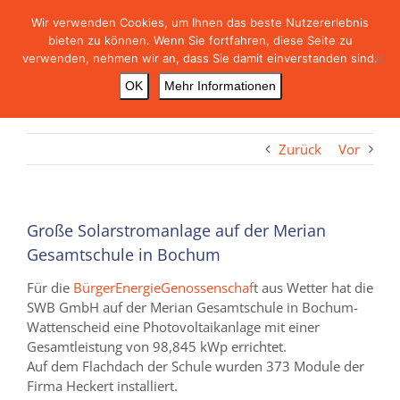
Skip
Wir verwenden Cookies, um Ihnen das beste Nutzererlebnis
to
bieten zu können. Wenn Sie fortfahren, diese Seite zu
content
verwenden, nehmen wir an, dass Sie damit einverstanden sind.
OK
Mehr Informationen
Zurück
Vor
Große Solarstromanlage auf der Merian
Gesamtschule in Bochum
Für die
BürgerEnergieGenossenschaf
t aus Wetter hat die
SWB GmbH auf der Merian Gesamtschule in Bochum-
Wattenscheid eine Photovoltaikanlage mit einer
Gesamtleistung von 98,845 kWp errichtet.
Auf dem Flachdach der Schule wurden 373 Module der
Firma Heckert installiert.