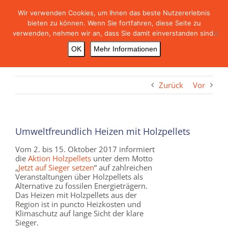
Skip
Wir verwenden Cookies, um Ihnen das beste Nutzererlebnis
to
bieten zu können. Wenn Sie fortfahren, diese Seite zu
content
verwenden, nehmen wir an, dass Sie damit einverstanden sind.
OK
Mehr Informationen
Zurück
Vor
Umweltfreundlich Heizen mit Holzpellets
Vom 2. bis 15. Oktober 2017 informiert
die
Aktion Holzpellets
unter dem Motto
„
Jetzt auf Sieger setzen
“ auf zahlreichen
Veranstaltungen über Holzpellets als
Alternative zu fossilen Energieträgern.
Das Heizen mit Holzpellets aus der
Region ist in puncto Heizkosten und
Klimaschutz auf lange Sicht der klare
Sieger.