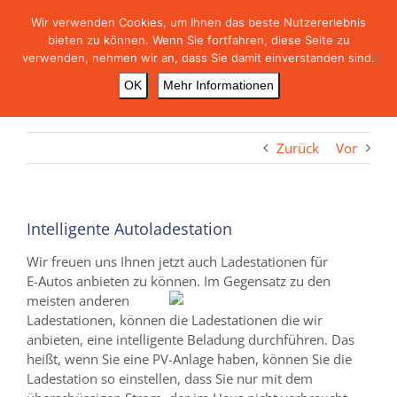
Skip
Wir verwenden Cookies, um Ihnen das beste Nutzererlebnis
to
bieten zu können. Wenn Sie fortfahren, diese Seite zu
content
verwenden, nehmen wir an, dass Sie damit einverstanden sind.
OK
Mehr Informationen
Zurück
Vor
Intelligente Autoladestation
Wir freuen uns Ihnen jetzt auch Ladestationen für
E-Autos anbieten zu können. Im
Gegensatz zu den
meisten anderen
Ladestationen, können die Ladestationen die wir
anbieten, eine intelligente Beladung durchführen. Das
heißt, wenn Sie eine PV-Anlage haben, können Sie die
Ladestation so einstellen, dass Sie nur mit dem