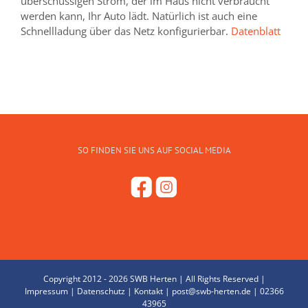
überschüssigen Strom, der im Haus nicht verbraucht
werden kann, Ihr Auto lädt. Natürlich ist auch eine
Schnellladung über das Netz konfigurierbar.
Datenblatt
SO FINDEN SIE UNS AUF SOCIAL MEDIA
Copyright 2012 -
2026 SWB Herten | All Rights Reserved |
Impressum
|
Datenschutz
|
Kontakt
|
post@swb-herten.de
|
02366
43965